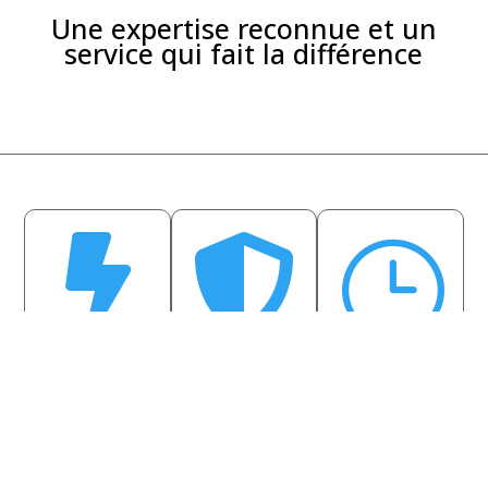
Une expertise reconnue et un
service qui fait la différence


}
Livraison rapide
Qualité
Service réactif
garantie
Production sous 24-
Support client dédié
Matériaux premium
48h