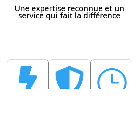
Une expertise reconnue et un
service qui fait la différence


}
Livraison rapide
Qualité
Service réactif
garantie
Production sous 24-
Support client dédié
Matériaux premium
48h