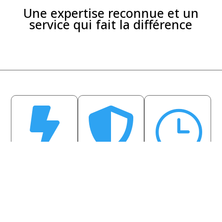
Une expertise reconnue et un
service qui fait la différence


}
Livraison rapide
Qualité
Service réactif
garantie
Production sous 24-
Support client dédié
Matériaux premium
48h